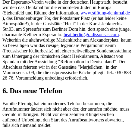
Der Esperanto-Verein weilte in der deutschen Hauptstadt, besucht
wurden das Denkmal für die ermordeten Juden in Europa
(Stehenfeld und Räume der Information,
www.stiftung-denkmal.de
), das Brandenburger Tor, der Potsdamer Platz (er hat leider keine
Atmosphäre!), in der Gaststätte "Heat" in der Karl-Liebknecht-
Str.03, am Spreeufer zum Berliner Dom hin, dort sprach eine junge,
charmante Kellnerin Esperanto:
heat.berlin@radissonsas.com
.
Weiterhin die altehrwürdige Marienkirche am Alexanderplatz, kaum
zu bewältigen war das riesige, legendäre Pergamonmuseum
(Preussischer Kulturbesitz) mit einer zeitweiligen Sonderausstellung
zum Untergang der römischen Stadt Herkulaneum, Altstadt von
Spandau mit der Ausstellung "Reformation in Deutschland". Den
Abschluss feierten wir in der Gaststätte "Marjellchen" in der
Mommsenstr. 09, die die ostpreussische Küche pflegt: Tel.: 030 883
26 76, Voranmeldung unbedingt erforderlich.
6. Das neue Telefon
Familie Pfennig hat ein modernes Telefon bekommen, die
Anrufnummer ändert sich nicht aber der, der anrufen möchte, muss
Geduld mitbringen. Nicht vor dem zehnten Klingelzeichen
auflegen! Unbedingt den Start des Anrufbeantworters abwarten,
falls sich niemand meldet.