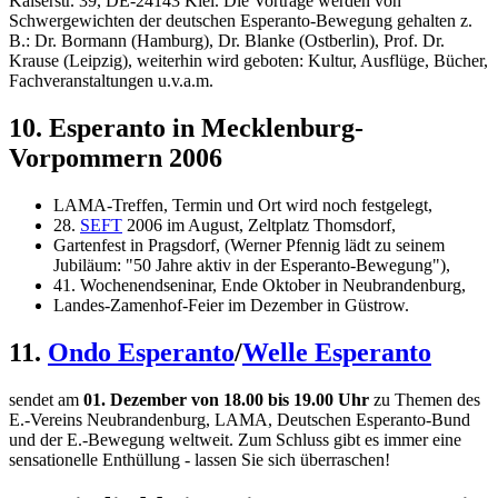
Kaiserstr. 39, DE-24143 Kiel. Die Vorträge werden von
Schwergewichten der deutschen Esperanto-Bewegung gehalten z.
B.: Dr. Bormann (Hamburg), Dr. Blanke (Ostberlin), Prof. Dr.
Krause (Leipzig), weiterhin wird geboten: Kultur, Ausflüge, Bücher,
Fachveranstaltungen u.v.a.m.
10. Esperanto in Mecklenburg-
Vorpommern 2006
LAMA-Treffen, Termin und Ort wird noch festgelegt,
28.
SEFT
2006 im August, Zeltplatz Thomsdorf,
Gartenfest in Pragsdorf, (Werner Pfennig lädt zu seinem
Jubiläum: "50 Jahre aktiv in der Esperanto-Bewegung"),
41. Wochenendseninar, Ende Oktober in Neubrandenburg,
Landes-Zamenhof-Feier im Dezember in Güstrow.
11.
Ondo Esperanto
/
Welle Esperanto
sendet am
01. Dezember von 18.00 bis 19.00 Uhr
zu Themen des
E.-Vereins Neubrandenburg, LAMA, Deutschen Esperanto-Bund
und der E.-Bewegung weltweit. Zum Schluss gibt es immer eine
sensationelle Enthüllung - lassen Sie sich überraschen!