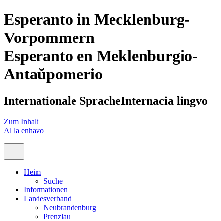
Esperanto in Mecklenburg-
Vorpommern
Esperanto en Meklenburgio-
Antaŭpomerio
Internationale Sprache
Internacia lingvo
Zum Inhalt
Al la enhavo
Heim
Suche
Informationen
Landesverband
Neubrandenburg
Prenzlau