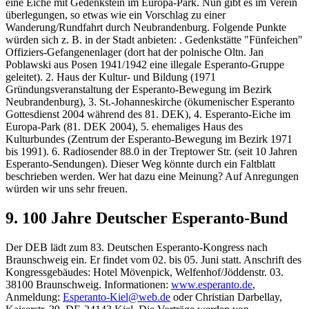
eine Eiche mit Gedenkstein im Europa-Park. Nun gibt es im Verein
überlegungen, so etwas wie ein Vorschlag zu einer
Wanderung/Rundfahrt durch Neubrandenburg. Folgende Punkte
würden sich z. B. in der Stadt anbieten: . Gedenkstätte "Fünfeichen"
Offiziers-Gefangenenlager (dort hat der polnische Oltn. Jan
Poblawski aus Posen 1941/1942 eine illegale Esperanto-Gruppe
geleitet). 2. Haus der Kultur- und Bildung (1971
Gründungsveranstaltung der Esperanto-Bewegung im Bezirk
Neubrandenburg), 3. St.-Johanneskirche (ökumenischer Esperanto
Gottesdienst 2004 während des 81. DEK), 4. Esperanto-Eiche im
Europa-Park (81. DEK 2004), 5. ehemaliges Haus des
Kulturbundes (Zentrum der Esperanto-Bewegung im Bezirk 1971
bis 1991). 6. Radiosender 88.0 in der Treptower Str. (seit 10 Jahren
Esperanto-Sendungen). Dieser Weg könnte durch ein Faltblatt
beschrieben werden. Wer hat dazu eine Meinung? Auf Anregungen
würden wir uns sehr freuen.
9. 100 Jahre Deutscher Esperanto-Bund
Der DEB lädt zum 83. Deutschen Esperanto-Kongress nach
Braunschweig ein. Er findet vom 02. bis 05. Juni statt. Anschrift des
Kongressgebäudes: Hotel Mövenpick, Welfenhof/Jöddenstr. 03.
38100 Braunschweig. Informationen:
www.esperanto.de
,
Anmeldung:
Esperanto-Kiel@web.de
oder Christian Darbellay,