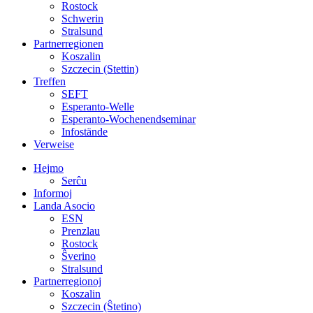
Rostock
Schwerin
Stralsund
Partnerregionen
Koszalin
Szczecin (Stettin)
Treffen
SEFT
Esperanto-Welle
Esperanto-Wochenendseminar
Infostände
Verweise
Hejmo
Serĉu
Informoj
Landa Asocio
ESN
Prenzlau
Rostock
Ŝverino
Stralsund
Partnerregionoj
Koszalin
Szczecin (Ŝtetino)