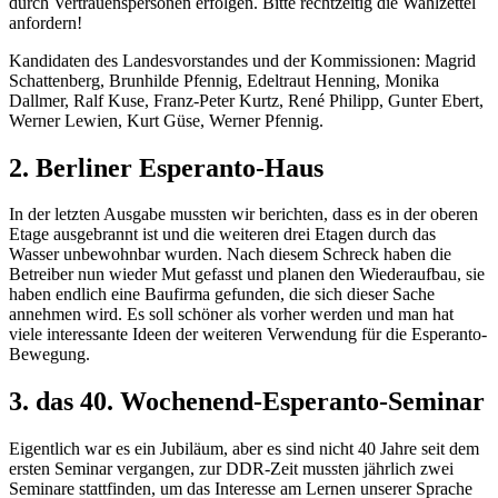
durch Vertrauenspersonen erfolgen. Bitte rechtzeitig die Wahlzettel
anfordern!
Kandidaten des Landesvorstandes und der Kommissionen: Magrid
Schattenberg, Brunhilde Pfennig, Edeltraut Henning, Monika
Dallmer, Ralf Kuse, Franz-Peter Kurtz, René Philipp, Gunter Ebert,
Werner Lewien, Kurt Güse, Werner Pfennig.
2. Berliner Esperanto-Haus
In der letzten Ausgabe mussten wir berichten, dass es in der oberen
Etage ausgebrannt ist und die weiteren drei Etagen durch das
Wasser unbewohnbar wurden. Nach diesem Schreck haben die
Betreiber nun wieder Mut gefasst und planen den Wiederaufbau, sie
haben endlich eine Baufirma gefunden, die sich dieser Sache
annehmen wird. Es soll schöner als vorher werden und man hat
viele interessante Ideen der weiteren Verwendung für die Esperanto-
Bewegung.
3. das 40. Wochenend-Esperanto-Seminar
Eigentlich war es ein Jubiläum, aber es sind nicht 40 Jahre seit dem
ersten Seminar vergangen, zur DDR-Zeit mussten jährlich zwei
Seminare stattfinden, um das Interesse am Lernen unserer Sprache