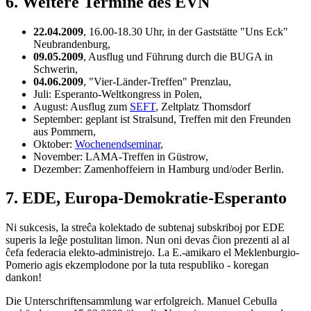
6. Weitere Termine des EVN
22.04.2009
, 16.00-18.30 Uhr, in der Gaststätte "Uns Eck"
Neubrandenburg,
09.05.2009
, Ausflug und Führung durch die BUGA in
Schwerin,
04.06.2009
, "Vier-Länder-Treffen" Prenzlau,
Juli: Esperanto-Weltkongress in Polen,
August: Ausflug zum
SEFT
, Zeltplatz Thomsdorf
September: geplant ist Stralsund, Treffen mit den Freunden
aus Pommern,
Oktober:
Wochenendseminar
,
November: LAMA-Treffen in Güstrow,
Dezember: Zamenhoffeiern in Hamburg und/oder Berlin.
7. EDE, Europa-Demokratie-Esperanto
Ni sukcesis, la streĉa kolektado de subtenaj subskriboj por EDE
superis la leĝe postulitan limon. Nun oni devas ĉion prezenti al al
ĉefa federacia elekto-administrejo. La E.-amikaro el Meklenburgio-
Pomerio agis ekzemplodone por la tuta respubliko - koregan
dankon!
Die Unterschriftensammlung war erfolgreich. Manuel Cebulla