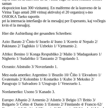
saman
ekspozicion kun 300 vizitantoj. En malfermo de la kunveno de la
Virina Tago antaŭ 200 virinaj aktivuloj el 20 organizoj s-ino
OSIOKA Taeko raportis
pri la internacia interŝanĝo de la mesaĝoj per Esperanto, kaj voĉlegis
kvin el la mesaĝoj.
Hier die Aufstellung der gesandten Schreiben:
Azio: Barato 2/ Ĉinio 6/ Israelo 4/ Irano 1/ Koreio 4/ Nepalo 2/
Pakistano 2/ Taghikio 1/ Uzbekio 1/ Vjetnamio 2.
Afriko: Benino 1/ Konga Respubliko 2/ Malio 1/ Madagaskaro 1/
Nigherio 1/ Sudafriko 1/ Tanzanio 2/ Togolando 1.
Oceanio: Aŭstralio 3/ Novzelando 1.
Mez-suda ameriko: Argentino 1/ Brazilo 10/ Ĉilio 1/ Ekvadoro 1/
Gvatemalo 2/ Kolombio 1/ Kostariko 1/ Kubo 3/ Meksiko 2/
Paragvajo 1/ Salvadoro 1/ Urugvajo 1/ Venezuelo 1.
Nordameriko: Usono 5/ Kanado 3.
Europo: Albanio 2/ Armenio 2/ Aŭstrio 3/ Belgio 17/ Britio 3/
Bulgario 5/ Ĉehio 4/ Danio 1/ Estonio 2/ Finnlando 4/ Francio 62/