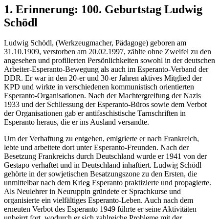
1. Erinnerung: 100. Geburtstag Ludwig
Schödl
Ludwig Schödl, (Werkzeugmacher, Pädagoge) geboren am
31.10.1909, verstorben am 20.02.1997, zählte ohne Zweifel zu den
angesehen und profilierten Persönlichkeiten sowohl in der deutschen
Arbeiter-Esperanto-Bewegung als auch im Esperanto-Verband der
DDR. Er war in den 20-er und 30-er Jahren aktives Mitglied der
KPD und wirkte in verschiedenen kommunistisch orientierten
Esperanto-Organisationen. Nach der Machtergreifung der Nazis
1933 und der Schliessung der Esperanto-Büros sowie dem Verbot
der Organisationen gab er antifaschistische Tarnschriften in
Esperanto heraus, die er ins Ausland versandte.
Um der Verhaftung zu entgehen, emigrierte er nach Frankreich,
lebte und arbeitete dort unter Esperanto-Freunden. Nach der
Besetzung Frankreichs durch Deutschland wurde er 1941 von der
Gestapo verhaftet und in Deutschland inhaftiert. Ludwig Schödl
gehörte in der sowjetischen Besatzungszone zu den Ersten, die
unmittelbar nach dem Krieg Esperanto praktizierte und propagierte.
Als Neulehrer in Neuruppin gründete er Sprachkurse und
organisierte ein vielfältiges Esperanto-Leben. Auch nach dem
erneuten Verbot des Esperanto 1949 führte er seine Aktivitäten
unbeirrt fort, wodurch er sich zahlreiche Probleme mit der