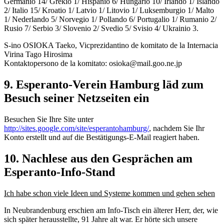
Germanio 14/ Grekio 1/ Hispanio 6/ Hungario 10/ Irlando 1/ Islando
2/ Italio 15/ Kroatio 1/ Latvio 1/ Litovio 1/ Luksemburgio 1/ Malto
1/ Nederlando 5/ Norvegio 1/ Pollando 6/ Portugalio 1/ Rumanio 2/
Rusio 7/ Serbio 3/ Slovenio 2/ Svedio 5/ Svisio 4/ Ukrainio 3.
S-ino OSIOKA Taeko, Vicprezidantino de komitato de la Internacia
Virina Tago Hirosima
Kontaktopersono de la komitato: osioka@mail.goo.ne.jp
9. Esperanto-Verein Hamburg läd zum
Besuch seiner Netzseiten ein
Besuchen Sie Ihre Site unter
http://sites.google.com/site/esperantohamburg/
, nachdem Sie Ihr
Konto erstellt und auf die Bestätigungs-E-Mail reagiert haben.
10. Nachlese aus den Gesprächen am
Esperanto-Info-Stand
Ich habe schon viele Ideen und Systeme kommen und gehen sehen
In Neubrandenburg erschien am Info-Tisch ein älterer Herr, der, wie
sich später herausstellte, 91 Jahre alt war. Er hörte sich unsere