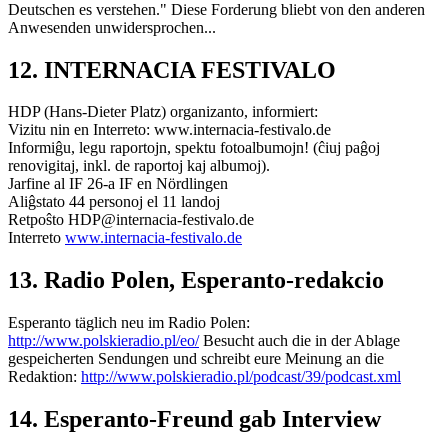
Deutschen es verstehen." Diese Forderung bliebt von den anderen
Anwesenden unwidersprochen...
12. INTERNACIA FESTIVALO
HDP (Hans-Dieter Platz) organizanto, informiert:
Vizitu nin en Interreto: www.internacia-festivalo.de
Informiĝu, legu raportojn, spektu fotoalbumojn! (ĉiuj paĝoj
renovigitaj, inkl. de raportoj kaj albumoj).
Jarfine al IF 26-a IF en Nördlingen
Aliĝstato 44 personoj el 11 landoj
Retpoŝto HDP@internacia-festivalo.de
Interreto
www.internacia-festivalo.de
13. Radio Polen,
Esperanto-redakcio
Esperanto täglich neu im Radio Polen:
http://www.polskieradio.pl/eo/
Besucht auch die in der Ablage
gespeicherten Sendungen und schreibt eure Meinung an die
Redaktion:
http://www.polskieradio.pl/podcast/39/podcast.xml
14. Esperanto-Freund gab Interview