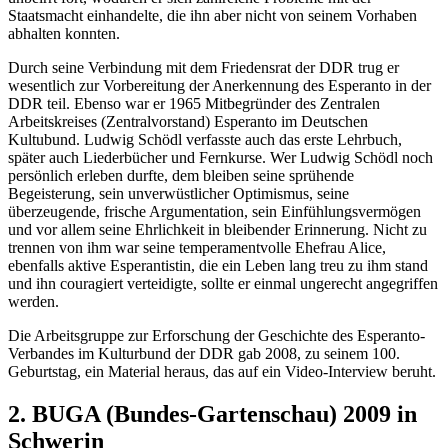
Staatsmacht einhandelte, die ihn aber nicht von seinem Vorhaben
abhalten konnten.
Durch seine Verbindung mit dem Friedensrat der DDR trug er
wesentlich zur Vorbereitung der Anerkennung des Esperanto in der
DDR teil. Ebenso war er 1965 Mitbegründer des Zentralen
Arbeitskreises (Zentralvorstand) Esperanto im Deutschen
Kultubund. Ludwig Schödl verfasste auch das erste Lehrbuch,
später auch Liederbücher und Fernkurse. Wer Ludwig Schödl noch
persönlich erleben durfte, dem bleiben seine sprühende
Begeisterung, sein unverwüstlicher Optimismus, seine
überzeugende, frische Argumentation, sein Einfühlungsvermögen
und vor allem seine Ehrlichkeit in bleibender Erinnerung. Nicht zu
trennen von ihm war seine temperamentvolle Ehefrau Alice,
ebenfalls aktive Esperantistin, die ein Leben lang treu zu ihm stand
und ihn couragiert verteidigte, sollte er einmal ungerecht angegriffen
werden.
Die Arbeitsgruppe zur Erforschung der Geschichte des Esperanto-
Verbandes im Kulturbund der DDR gab 2008, zu seinem 100.
Geburtstag, ein Material heraus, das auf ein Video-Interview beruht.
2. BUGA (Bundes-Gartenschau) 2009 in
Schwerin