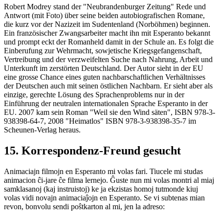
Robert Modrey stand der "Neubrandenburger Zeitung" Rede und
Antwort (mit Foto) über seine beiden autobiografischen Romane,
die kurz vor der Nazizeit im Sudentenland (Norböhmen) beginnen.
Ein französischer Zwangsarbeiter macht ihn mit Esperanto bekannt
und prompt eckt der Romanheld damit in der Schule an. Es folgt die
Einberufung zur Wehrmacht, sowjetische Kriegsgefangenschaft,
Vertreibung und der verzweifelten Suche nach Nahrung, Arbeit und
Unterkunft im zerstörten Deutschland. Der Autor sieht in der EU
eine grosse Chance eines guten nachbarschaftlichen Verhältnisses
der Deutschen auch mit seinen östlichen Nachbarn. Er sieht aber als
einzige, gerechte Lösung des Sprachenproblems nur in der
Einführung der neutralen internationalen Sprache Esperanto in der
EU. 2007 kam sein Roman "Weil sie den Wind säten", ISBN 978-3-
938398-64-7, 2008 "Heimatlos" ISBN 978-3-938398-35-7 im
Scheunen-Verlag heraus.
15. Korrespondenz-Freund gesucht
Animaciajn filmojn en Esperanto mi volas fari. Tiucele mi studas
animacion ĉi-jare ĉe filma lernejo. Ĝuste nun mi volas montri al miaj
samklasanoj (kaj instruistoj) ke ja ekzistas homoj tutmonde kiuj
volas vidi novajn animaciaĵojn en Esperanto. Se vi subtenas mian
revon, bonvolu sendi poŝtkarton al mi, jen la adreso: