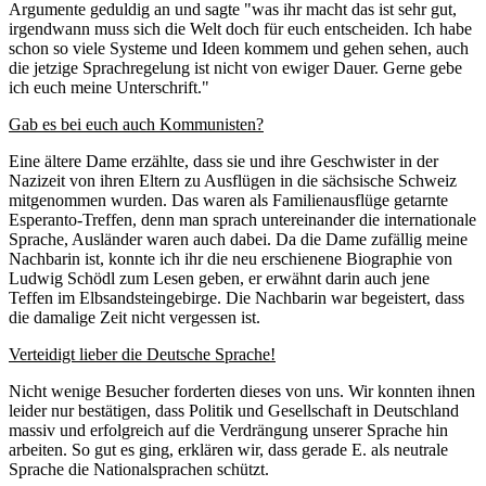
Argumente geduldig an und sagte "was ihr macht das ist sehr gut,
irgendwann muss sich die Welt doch für euch entscheiden. Ich habe
schon so viele Systeme und Ideen kommem und gehen sehen, auch
die jetzige Sprachregelung ist nicht von ewiger Dauer. Gerne gebe
ich euch meine Unterschrift."
Gab es bei euch auch Kommunisten?
Eine ältere Dame erzählte, dass sie und ihre Geschwister in der
Nazizeit von ihren Eltern zu Ausflügen in die sächsische Schweiz
mitgenommen wurden. Das waren als Familienausflüge getarnte
Esperanto-Treffen, denn man sprach untereinander die internationale
Sprache, Ausländer waren auch dabei. Da die Dame zufällig meine
Nachbarin ist, konnte ich ihr die neu erschienene Biographie von
Ludwig Schödl zum Lesen geben, er erwähnt darin auch jene
Teffen im Elbsandsteingebirge. Die Nachbarin war begeistert, dass
die damalige Zeit nicht vergessen ist.
Verteidigt lieber die Deutsche Sprache!
Nicht wenige Besucher forderten dieses von uns. Wir konnten ihnen
leider nur bestätigen, dass Politik und Gesellschaft in Deutschland
massiv und erfolgreich auf die Verdrängung unserer Sprache hin
arbeiten. So gut es ging, erklären wir, dass gerade E. als neutrale
Sprache die Nationalsprachen schützt.