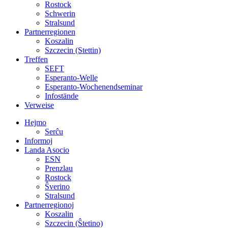
Rostock
Schwerin
Stralsund
Partnerregionen
Koszalin
Szczecin (Stettin)
Treffen
SEFT
Esperanto-Welle
Esperanto-Wochenendseminar
Infostände
Verweise
Hejmo
Serĉu
Informoj
Landa Asocio
ESN
Prenzlau
Rostock
Ŝverino
Stralsund
Partnerregionoj
Koszalin
Szczecin (Ŝtetino)