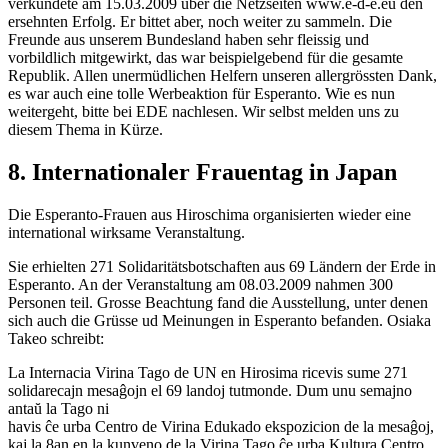
verkündete am 15.03.2009 über die Netzseiten www.e-d-e.eu den
ersehnten Erfolg. Er bittet aber, noch weiter zu sammeln. Die
Freunde aus unserem Bundesland haben sehr fleissig und
vorbildlich mitgewirkt, das war beispielgebend für die gesamte
Republik. Allen unermüdlichen Helfern unseren allergrössten Dank,
es war auch eine tolle Werbeaktion für Esperanto. Wie es nun
weitergeht, bitte bei EDE nachlesen. Wir selbst melden uns zu
diesem Thema in Kürze.
8. Internationaler Frauentag in Japan
Die Esperanto-Frauen aus Hiroschima organisierten wieder eine
international wirksame Veranstaltung.
Sie erhielten 271 Solidaritätsbotschaften aus 69 Ländern der Erde in
Esperanto. An der Veranstaltung am 08.03.2009 nahmen 300
Personen teil. Grosse Beachtung fand die Ausstellung, unter denen
sich auch die Grüsse ud Meinungen in Esperanto befanden. Osiaka
Takeo schreibt:
La Internacia Virina Tago de UN en Hirosima ricevis sume 271
solidarecajn mesaĝojn el 69 landoj tutmonde. Dum unu semajno
antaŭ la Tago ni
havis ĉe urba Centro de Virina Edukado ekspozicion de la mesaĝoj,
kaj la 8an en la kunveno de la Virina Tago ĉe urba Kultura Centro