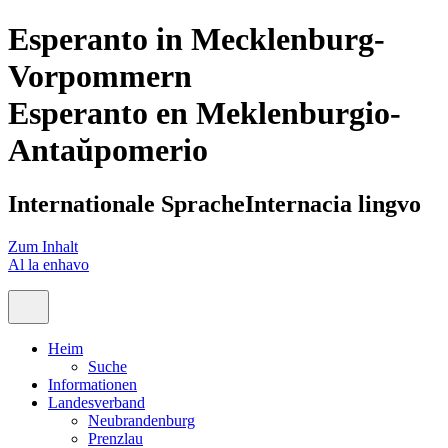
Esperanto in Mecklenburg-
Vorpommern
Esperanto en Meklenburgio-
Antaŭpomerio
Internationale Sprache
Internacia lingvo
Zum Inhalt
Al la enhavo
Heim
Suche
Informationen
Landesverband
Neubrandenburg
Prenzlau