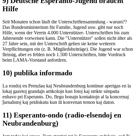
9) Deutsche Esperanto-Jugend braucht
Hilfe
Seit Monaten schon läuft die Unterschriftensammlung - warum??
Das Bundesministerium für Familie, Jugend usw. gibt nur noch
Hilfe, wenn der Verein 4.000 Unterstützer- Unterschriften bis zum
Jahresende vorweisen kann. Die "Unterstützer" sollen nicht älter als
27 Jahre sein, mit der Unterschrift gehen sie keine weiteren
Verpflichtungen ein (z. B. Mitgliedsbeiträge). Die Jugend war schon
fleissig, aber es fehlen noch 1.500 Unterschriften, bitte Vordruck
beim LAMA-Vorstand anfordern.
10) publika informado
La rondoj en Prenzlau kaj Neubrandenburg kontinue aperigas en la
lokaj gazetoj grandajn artikolojn kun fotoj kaj strikte simpatia
enhavo pri Esperanto. Do, flegu bonajn kontaktojn al la koncernaj
ĵurnalistoj kaj pridiskutu kun ili konvenan temon kaj daton.
11) Esperanto-ondo (radio-elsendoj en
Neubrandenburg)