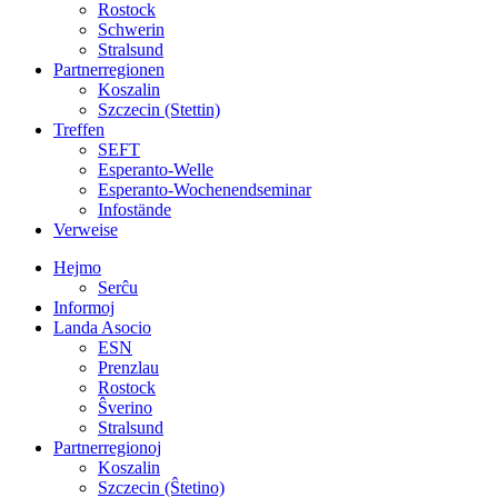
Rostock
Schwerin
Stralsund
Partnerregionen
Koszalin
Szczecin (Stettin)
Treffen
SEFT
Esperanto-Welle
Esperanto-Wochenendseminar
Infostände
Verweise
Hejmo
Serĉu
Informoj
Landa Asocio
ESN
Prenzlau
Rostock
Ŝverino
Stralsund
Partnerregionoj
Koszalin
Szczecin (Ŝtetino)