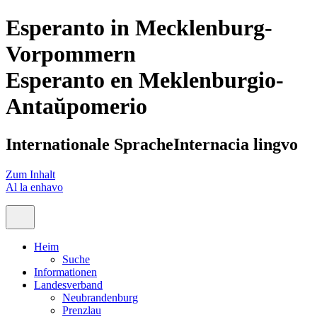
Esperanto in Mecklenburg-
Vorpommern
Esperanto en Meklenburgio-
Antaŭpomerio
Internationale Sprache
Internacia lingvo
Zum Inhalt
Al la enhavo
Heim
Suche
Informationen
Landesverband
Neubrandenburg
Prenzlau