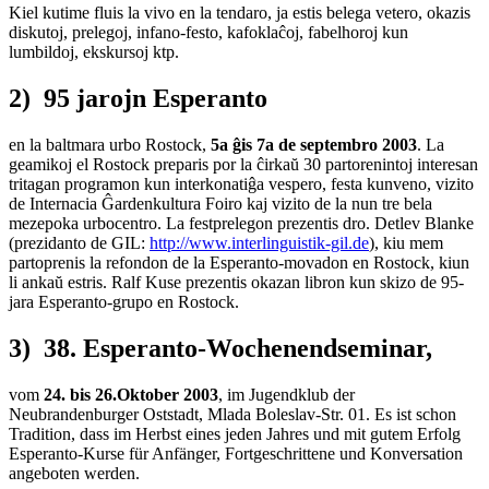
Kiel kutime fluis la vivo en la tendaro, ja estis belega vetero, okazis
diskutoj, prelegoj, infano-festo, kafoklaĉoj, fabelhoroj kun
lumbildoj, ekskursoj ktp.
2) 95 jarojn Esperanto
en la baltmara urbo Rostock,
5a ĝis 7a de septembro 2003
. La
geamikoj el Rostock preparis por la ĉirkaŭ 30 partorenintoj interesan
tritagan programon kun interkonatiĝa vespero, festa kunveno, vizito
de Internacia Ĝardenkultura Foiro kaj vizito de la nun tre bela
mezepoka urbocentro. La festprelegon prezentis dro. Detlev Blanke
(prezidanto de GIL:
http://www.interlinguistik-gil.de
), kiu mem
partoprenis la refondon de la Esperanto-movadon en Rostock, kiun
li ankaŭ estris. Ralf Kuse prezentis okazan libron kun skizo de 95-
jara Esperanto-grupo en Rostock.
3) 38. Esperanto-Wochenendseminar,
vom
24. bis 26.Oktober 2003
, im Jugendklub der
Neubrandenburger Oststadt, Mlada Boleslav-Str. 01. Es ist schon
Tradition, dass im Herbst eines jeden Jahres und mit gutem Erfolg
Esperanto-Kurse für Anfänger, Fortgeschrittene und Konversation
angeboten werden.