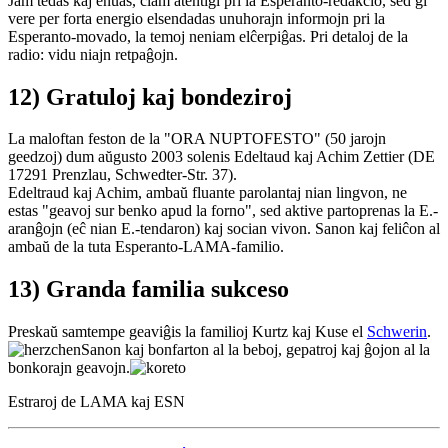
Jam tedas kaj enuas, ĉiam atentigi pri la Esperanto-redakcio, sed ĝi
vere per forta energio elsendadas unuhorajn informojn pri la
Esperanto-movado, la temoj neniam elĉerpiĝas. Pri detaloj de la
radio: vidu niajn retpaĝojn.
12) Gratuloj kaj bondeziroj
La maloftan feston de la "ORA NUPTOFESTO" (50 jarojn
geedzoj) dum aŭgusto 2003 solenis Edeltaud kaj Achim Zettier (DE
17291 Prenzlau, Schwedter-Str. 37).
Edeltraud kaj Achim, ambaŭ fluante parolantaj nian lingvon, ne
estas "geavoj sur benko apud la forno", sed aktive partoprenas la E.-
aranĝojn (eĉ nian E.-tendaron) kaj socian vivon. Sanon kaj feliĉon al
ambaŭ de la tuta Esperanto-LAMA-familio.
13) Granda familia sukceso
Preskaŭ samtempe geaviĝis la familioj Kurtz kaj Kuse el
Schwerin
.
Sanon kaj bonfarton al la beboj, gepatroj kaj ĝojon al la
bonkorajn geavojn.
Estraroj de LAMA kaj ESN