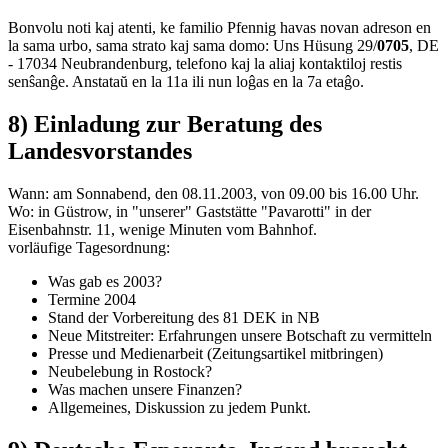
Bonvolu noti kaj atenti, ke familio Pfennig havas novan adreson en
la sama urbo, sama strato kaj sama domo: Uns Hüsung 29/
0705
, DE
- 17034 Neubrandenburg, telefono kaj la aliaj kontaktiloj restis
senŝanĝe. Anstataŭ en la 11a ili nun loĝas en la 7a etaĝo.
8) Einladung zur Beratung des
Landesvorstandes
Wann: am Sonnabend, den 08.11.2003, von 09.00 bis 16.00 Uhr.
Wo: in Güstrow, in "unserer" Gaststätte "Pavarotti" in der
Eisenbahnstr. 11, wenige Minuten vom Bahnhof.
vorläufige Tagesordnung:
Was gab es 2003?
Termine 2004
Stand der Vorbereitung des 81 DEK in NB
Neue Mitstreiter: Erfahrungen unsere Botschaft zu vermitteln
Presse und Medienarbeit (Zeitungsartikel mitbringen)
Neubelebung in Rostock?
Was machen unsere Finanzen?
Allgemeines, Diskussion zu jedem Punkt.