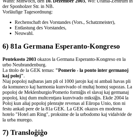
Wann: Mittwoch, den
10. Dezember 2003
, Wo: Urania-Zentrum in
der Sponholzer Str. in NB.
Vorläufige Tagesordnung:
Rechenschaft des Vorstandes (Vors., Schatzmeister),
Entlastung des Vorstandes,
Neuwahl.
6) 81a Germana Esperanto-Kongreso
Pentekosto 2003
okazos la Germana Esperanto-Kongreso en la
urbo Neubrandenburg.
La titolo de la GEK temas:
"Pomerio - la ponto inter germanoj
kaj poloj"
.
Niaj popoloj najbaras jam pli ol 1000 jarojn kaj ni ambaŭ havas pli
da komuneco kaj harmonia kunvivado ol multaj homoj supozas. La
popoloj de Meklenburgio/Pomerio formiĝis el slavaj kaj germanaj
popoloj, kiuj dum multcentjara kunvivado miksiĝis. Ekde 2004 la
Poloj kun aliaj popoloj plenrajte revenas al Eŭropa Unio, tion ni
festu ankaŭ pere de la 81a GEK. La GEK okazos en moderna
hotelo "Hotel am Ring", proksime de la urbodomo kaj vidalvide de
la urba murego.
7) Transloĝiĝo