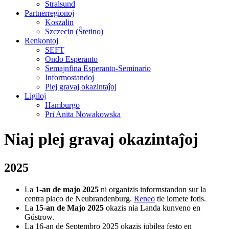
Stralsund
Partnerregionoj
Koszalin
Szczecin (Ŝtetino)
Renkontoj
SEFT
Ondo Esperanto
Semajnfina Esperanto-Seminario
Informostandoj
Plej gravaj okazintaĵoj
Ligiloj
Hamburgo
Pri Anita Nowakowska
Niaj plej gravaj okazintaĵoj
2025
La
1-an de majo 2025
ni organizis informstandon sur la
centra placo de Neubrandenburg.
Reneo
tie iomete fotis.
La
15-an de Majo 2025
okazis nia Landa kunveno en
Güstrow.
La
16-an de Septembro 2025
okazis jubilea festo en