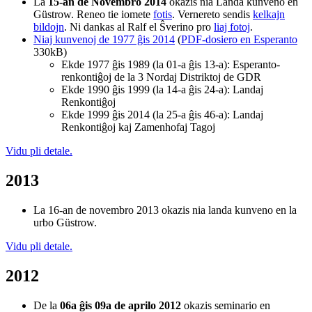
La
15-an de Novembro 2014
okazis nia Landa kunveno en
Güstrow. Reneo tie iomete
fotis
. Vernereto sendis
kelkajn
bildojn
. Ni dankas al Ralf el Ŝverino pro
liaj fotoj
.
Niaj kunvenoj de 1977 ĝis 2014
(
PDF-dosiero en Esperanto
330kB)
Ekde 1977 ĝis 1989 (la 01-a ĝis 13-a): Esperanto-
renkontiĝoj de la 3 Nordaj Distriktoj de GDR
Ekde 1990 ĝis 1999 (la 14-a ĝis 24-a): Landaj
Renkontiĝoj
Ekde 1999 ĝis 2014 (la 25-a ĝis 46-a): Landaj
Renkontiĝoj kaj Zamenhofaj Tagoj
Vidu pli detale.
2013
La 16-an de novembro 2013 okazis nia landa kunveno en la
urbo Güstrow.
Vidu pli detale.
2012
De la
06a ĝis 09a de aprilo 2012
okazis seminario en