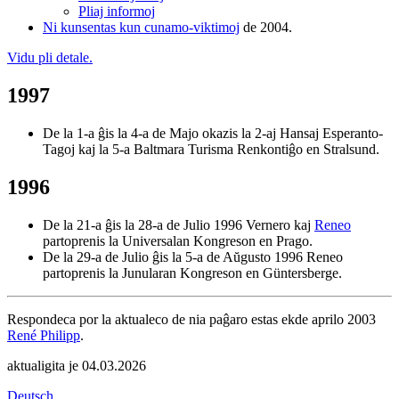
Pliaj informoj
Ni kunsentas kun cunamo-viktimoj
de 2004.
Vidu pli detale.
1997
De la 1-a ĝis la 4-a de Majo okazis la 2-aj Hansaj Esperanto-
Tagoj kaj la 5-a Baltmara Turisma Renkontiĝo en Stralsund.
1996
De la 21-a ĝis la 28-a de Julio 1996 Vernero kaj
Reneo
partoprenis la Universalan Kongreson en Prago.
De la 29-a de Julio ĝis la 5-a de Aŭgusto 1996 Reneo
partoprenis la Junularan Kongreson en Güntersberge.
Respondeca por la aktualeco de nia paĝaro estas ekde aprilo 2003
René Philipp
.
aktualigita je
04.03.2026
Deutsch