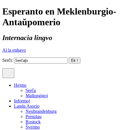
Esperanto en Meklenburgio-
Antaŭpomerio
Internacia lingvo
Al la enhavo
Serĉi:
Hejmo
Serĉu
Mallongigoj
Informoj
Landa Asocio
Neubrandenburg
Prenzlau
Rostock
Ŝverino