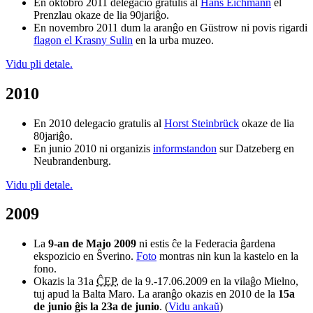
En oktobro 2011 delegacio gratulis al
Hans Eichmann
el
Prenzlau okaze de lia 90jariĝo.
En novembro 2011 dum la aranĝo en Güstrow ni povis rigardi
flagon el Krasny Sulin
en la urba muzeo.
Vidu pli detale.
2010
En 2010 delegacio gratulis al
Horst Steinbrück
okaze de lia
80jariĝo.
En junio 2010 ni organizis
informstandon
sur Datzeberg en
Neubrandenburg.
Vidu pli detale.
2009
La
9-an de Majo 2009
ni estis ĉe la Federacia ĝardena
ekspozicio en Ŝverino.
Foto
montras nin kun la kastelo en la
fono.
Okazis la 31a
ĈEP
, de la 9.-17.06.2009 en la vilaĝo Mielno,
tuj apud la Balta Maro.
La aranĝo okazis en 2010 de la
15a
de junio ĝis la 23a de junio
. (
Vidu ankaŭ
)