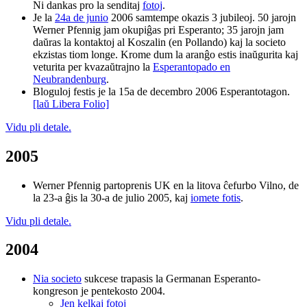
Ni dankas pro la senditaj
fotoj
.
Je la
24a de junio
2006 samtempe okazis 3 jubileoj. 50 jarojn
Werner Pfennig jam okupiĝas pri Esperanto; 35 jarojn jam
daŭras la kontaktoj al Koszalin (en Pollando) kaj la societo
ekzistas tiom longe. Krome dum la aranĝo estis inaŭgurita kaj
veturita per kvazaŭtrajno la
Esperantopado en
Neubrandenburg
.
Bloguloj festis je la 15a de decembro 2006 Esperantotagon.
[laŭ Libera Folio]
Vidu pli detale.
2005
Werner Pfennig partoprenis UK en la litova ĉefurbo Vilno, de
la 23-a ĝis la 30-a de julio 2005, kaj
iomete fotis
.
Vidu pli detale.
2004
Nia societo
sukcese trapasis la Germanan Esperanto-
kongreson je pentekosto 2004.
Jen kelkaj fotoj