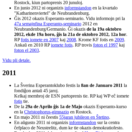
Rostock, kiun partoprenis 20 junuloj.
En junio 2012 ni organizis
informstandon
en la kvartalo
"Katharinenviertel" de Neubrandenburg.
Ĝis 2012 okazis Esperanto-seminario. Vidu informojn pri la
47a semajnfina Esperanto-seminario
2012 en
Neubrandenburg/Germanio. Ĝi okazis
de la 19a oktobro
2012, ekde 19a horo, ĝis la 21a de oktobro 2012, 12a hor
.
RP
fotis iomete en 2007
kaj
2008
. Krome KF fotis en
2009
.
Ankaŭ en 2010 RP
iomete fotis
. RP trovis
foton el 1997
kaj
foton el 2003
.
Vidu pli detale.
2011
La Ŝverina Esperantoklubo festis la
8an de Januaro 2011
la
fondiĝon antaŭ 45 jaroj.
Kelkaj membroj de ESN partoprenis tie. RP kaj WP eĉ iomete
fotis
tie.
De la
29a de Aprilo ĝis 1a de Majo
okazis Esperanto-kurso
en la
Christophorus-gimnazio
en Rostock.
En majo 2011 ni ĉeestis
55jaran jubileon en Ŝtetino
.
En aŭgusto 2011 ni organizis
informstandon
sur la centra
ĉefplaco de Neustrelitz, dum ke tie okazis demokratiofesto.