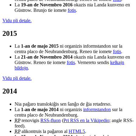
La
19-an de Novembro 2016
okazis nia Landa kunveno en
Güstrow. Brunjo tie iomete
fotis
.
Vidu pli detale.
2015
La
1-an de majo 2015
ni organizis informstandon sur la
centra placo de Neubrandenburg. Reneo tie iomete
fotis
.
La
21-an de Novembro 2014
okazis nia Landa kunveno en
Güstrow. Reneo tie iomete
fotis
. Vernereto sendis
kelkajn
bildojn
.
Vidu pli detale.
2014
Nia paĝaro translokiĝis sen ŝanĝo de ĝia retadreso.
La
1-an de majo 2014
ni organizis
informstandon
sur la
centra placo de Neubrandenburg.
RP
renovigis
RSS-fluon
(
Pri RSS en la Vikipedio
; angle
RSS-
feed
).
RP
alikontruis la paĝaron al
HTML5
.