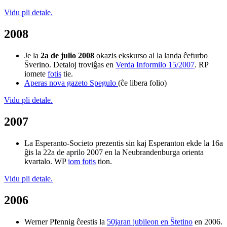
Vidu pli detale.
2008
Je la
2a de julio 2008
okazis ekskurso al la landa ĉefurbo
Ŝverino. Detaloj troviĝas en
Verda Informilo 15/2007
. RP
iomete
fotis
tie.
Aperas nova gazeto Spegulo
(ĉe libera folio)
Vidu pli detale.
2007
La Esperanto-Societo prezentis sin kaj Esperanton ekde la 16a
ĝis la 22a de aprilo 2007 en la Neubrandenburga orienta
kvartalo. WP
iom fotis
tion.
Vidu pli detale.
2006
Werner Pfennig ĉeestis la
50jaran jubileon en Ŝtetino
en 2006.