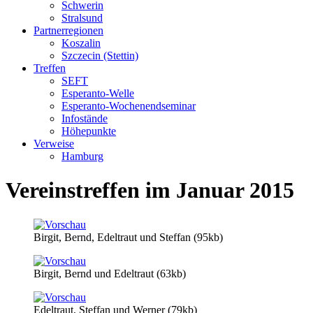
Schwerin
Stralsund
Partnerregionen
Koszalin
Szczecin (Stettin)
Treffen
SEFT
Esperanto-Welle
Esperanto-Wochenendseminar
Infostände
Höhepunkte
Verweise
Hamburg
Vereinstreffen im Januar 2015
Birgit, Bernd, Edeltraut und Steffan (95kb)
Birgit, Bernd und Edeltraut (63kb)
Edeltraut, Steffan und Werner (79kb)